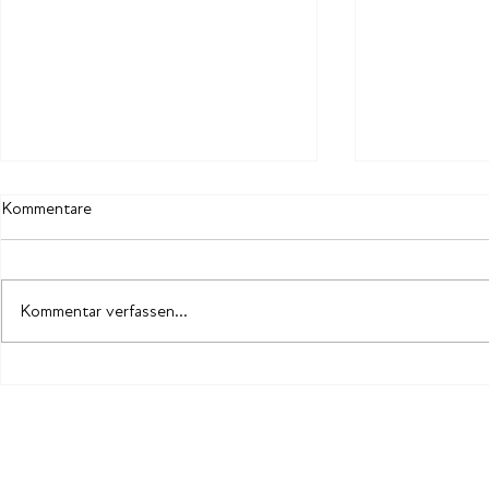
Kommentare
Kommentar verfassen...
Zukunftsfähige Führung
Erfolg hat, w
gefordert
kann
CONVIDIS AG
Unterrietstrasse 2a · CH-8152 Glattbrugg