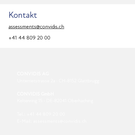
Kontakt
assessments@convidis.ch
+41 44 809 20 00
CONVIDIS AG
Unterrietstrasse 2a · CH-8152 Glattbrugg
CONVIDIS GmbH
Keltenring 15 · DE-82041 Oberhaching
Tel.:
+41 44 809
20
00
E-Mail:
assessments@convidis.ch