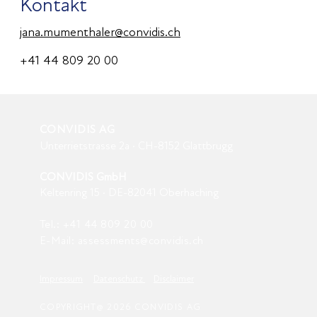
Kontakt
jana.mumenthaler@convidis.ch
+41 44 809 20 00
CONVIDIS AG
Unterrietstrasse 2a · CH-8152 Glattbrugg
CONVIDIS GmbH
Keltenring 15 · DE-82041 Oberhaching
Tel.:
+41 44 809
20
00
E-Mail:
assessments@convidis.ch
Impressum
Datenschutz
Disclaimer
COPYRIGHT@ 2026 CONVIDIS AG