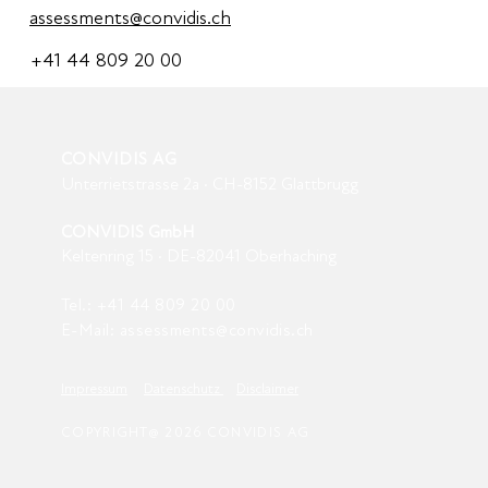
assessments@convidis.ch
+41 44 809 20 00
CONVIDIS AG
Unterrietstrasse 2a · CH-8152 Glattbrugg
CONVIDIS GmbH
Keltenring 15 · DE-82041 Oberhaching
Tel.:
+41 44 809
20
00
E-Mail:
assessments@convidis.ch
Impressum
Datenschutz
Disclaimer
COPYRIGHT@ 2026 CONVIDIS AG