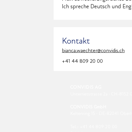
Ich spreche Deutsch und Engl
Kontakt
bianca.waechter@convidis.ch
+41 44 809 20 00
CONVIDIS AG
Unterrietstrasse 2a · CH-8152 
CONVIDIS GmbH
Keltenring 15 · DE-82041 Ober
Tel.:
+41 44 809
20
00