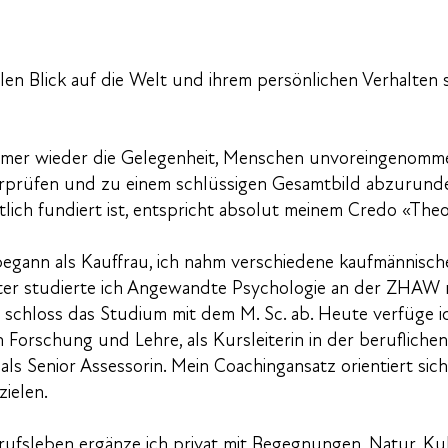
len Blick auf die Welt und ihrem persönlichen Verhalten
mmer wieder die Gelegenheit, Menschen unvoreingenomm
rprüfen und zu einem schlüssigen Gesamtbild abzurunde
ich fundiert ist, entspricht absolut meinem Credo «The
egann als Kauffrau, ich nahm verschiedene kaufmännisch
ter studierte ich Angewandte Psychologie an der ZHAW m
schloss das Studium mit dem M. Sc. ab. Heute verfüge i
 Forschung und Lehre, als Kursleiterin in der beruflichen
ls Senior Assessorin. Mein Coachingansatz orientiert sich
ielen.
ufsleben ergänze ich privat mit Begegnungen, Natur, Ku